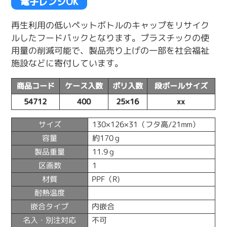
電子レンジOK
再生利用の低いペットボトルのキャップをリサイク
ルしたフードパックとなります。プラスチックの使
用量の削減可能で、製品売り上げの一部を社会福祉
施設などに寄付しています。
商品コード
ケース入数
ポリ入数
段ボールサイズ
54712
400
25×16
xx
サイズ
130×126×31（フタ高/21mm）
容量
約170ｇ
製品重量
11.9ｇ
区画数
1
材質
PPF（R)
耐熱温度
嵌合タイプ
内嵌合
名入・別注対応
不可