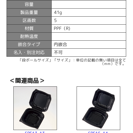
容量
製品重量
41g
区画数
5
材質
PPF（R)
耐熱温度
嵌合タイプ
内嵌合
名入・別注対応
不可
「段ボールサイズ」「サイズ」：単位の記載の無い項目は全て
（mm）です。
＜関連商品＞