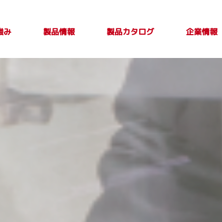
強み
製品カタログ
製品情報
企業情報
製品カタログ一覧
PLASTICカタログ
TAKE OUT PLUS
製品検索
印刷別注品情
会社案内
トップメ
製品特性及び
Vol.4
報
取扱上の注意
ージ
事項