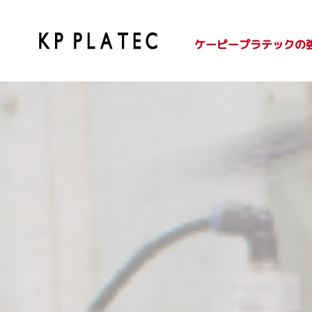
ケーピープラテックの
SDGsへの取り組み
紙容器のご紹介
プラ容器のご紹介