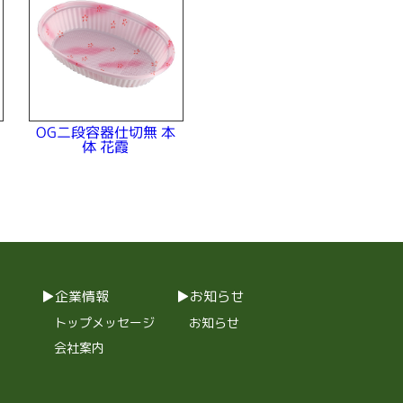
OG二段容器仕切無 本
体 花霞
企業情報
お知らせ
トップメッセージ
お知らせ
会社案内