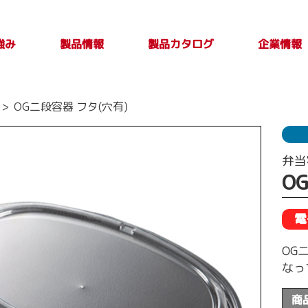
強み
製品カタログ
製品情報
企業情報
製品カタログ一覧
PLASTICカタログ
TAKE OUT PLUS
製品検索
印刷別注品情
会社案内
トップメ
製品特性及び
OG二段容器 フタ(穴有)
Vol.4
報
取扱上の注意
ージ
事項
弁当
O
電
OG
なっ
商