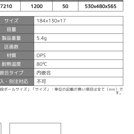
37210
1200
50
530x480x565
サイズ
184×130×17
容量
製品重量
5.4g
区画数
材質
OPS
耐熱温度
80℃
嵌合タイプ
内嵌合
入・別注対応
不可
「段ボールサイズ」「サイズ」：単位の記載の無い項目は全て（mm）で
す。