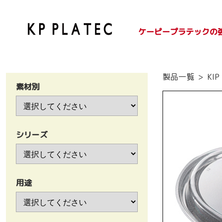
ケーピープラテックの
SDGsへの取り組み
紙容器のご紹介
プラ容器のご紹介
製品一覧
KIP
素材別
シリーズ
用途