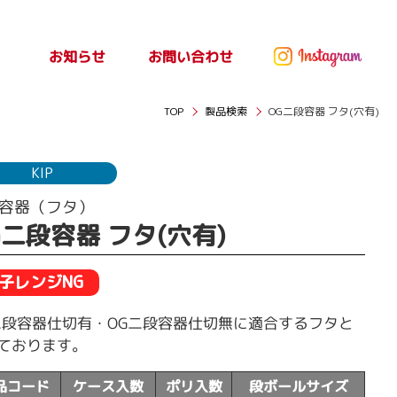
お問い合わせ
お知らせ
ッセ
お知らせ
TOP
製品検索
OG二段容器 フタ(穴有)
KIP
容器（フタ）
G二段容器 フタ(穴有)
子レンジNG
二段容器仕切有・OG二段容器仕切無に適合するフタと
ております。
品コード
ケース入数
ポリ入数
段ボールサイズ