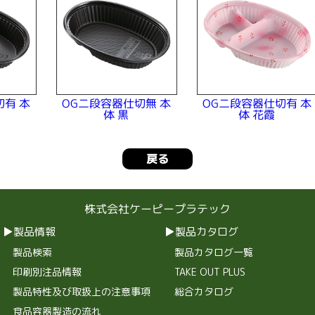
切有 本
OG二段容器仕切無 本
OG二段容器仕切有 本
体 花霞
体 黒
戻る
株式会社ケーピープラテック
製品情報
製品カタログ
製品検索
製品カタログ一覧
印刷別注品情報
TAKE OUT PLUS
製品特性及び取扱上の注意事項
総合カタログ
食品容器製造の流れ