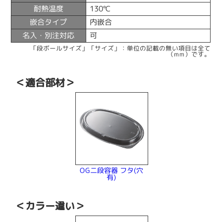
耐熱温度
130℃
嵌合タイプ
内嵌合
名入・別注対応
可
「段ボールサイズ」「サイズ」：単位の記載の無い項目は全て
（mm）です。
＜適合部材＞
OG二段容器 フタ(穴
有)
＜カラー違い＞