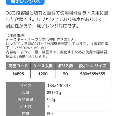
電子レンジOK
OG二段容器仕切有と重ねて使用可能なライス用に適
した容器です。リブがついており強度があります。
耐油性があり、電子レンジ対応です。
【注意事項】
トースター・オーブンでは使用できません。
レンジによる温めは1〜2分程度を想定しています。（家庭用電
子レンジ500W〜691W）
内容物によって一概には言えず、変化するためご使用の際は要
検証をお願いいたします。
商品コード
ケース入数
ポリ入数
段ボールサイズ
14895
1200
50
580x565x535
サイズ
184×130×37
容量
約130ｇ
製品重量
9.2g
区画数
3
材質
PPF