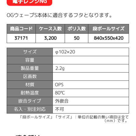
電子レンジNG
OGウェーブS本体に適合するフタとなります。
商品コード
ケース入数
ポリ入数
段ボールサイズ
37171
3,200
50
840x550x420
サイズ
φ102×20
容量
製品重量
2.2g
区画数
材質
OPS
耐熱温度
80℃
嵌合タイプ
外嵌合
名入・別注対応
不可
「段ボールサイズ」「サイズ」：単位の記載の無い項目は全て
（mm）です。