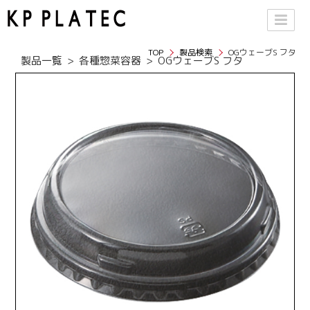
TOP
製品検索
OGウェーブS フタ
製品一覧
各種惣菜容器
OGウェーブS フタ