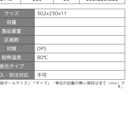
サイズ
302×230×11
容量
製品重量
区画数
材質
OPS
耐熱温度
80℃
嵌合タイプ
入・別注対応
不可
「段ボールサイズ」「サイズ」：単位の記載の無い項目は全て（mm）で
す。