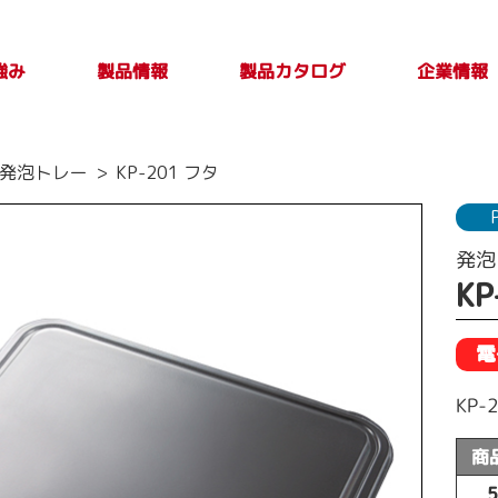
強み
製品カタログ
製品情報
企業情報
製品カタログ一覧
PLASTICカタログ
TAKE OUT PLUS
製品検索
印刷別注品情
会社案内
トップメ
製品特性及び
P発泡トレー
KP-201 フタ
Vol.4
報
取扱上の注意
ージ
事項
発泡
KP
電
KP
商