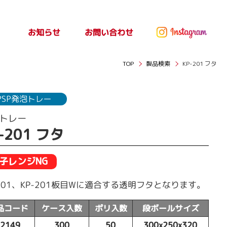
お問い合わせ
お知らせ
ッセ
お知らせ
TOP
製品検索
KP-201 フタ
PSP発泡トレー
トレー
-201 フタ
子レンジNG
-201、KP-201板目Wに適合する透明フタとなります。
品コード
ケース入数
ポリ入数
段ボールサイズ
52149
300
50
300x250x320