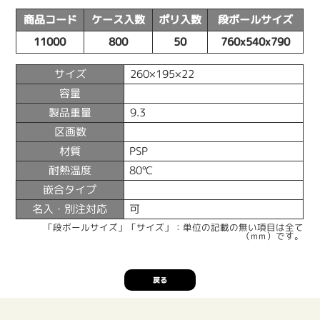
商品コード
ケース入数
ポリ入数
段ボールサイズ
11000
800
50
760x540x790
サイズ
260×195×22
容量
製品重量
9.3
区画数
材質
PSP
耐熱温度
80℃
嵌合タイプ
名入・別注対応
可
「段ボールサイズ」「サイズ」：単位の記載の無い項目は全て
（mm）です。
戻る