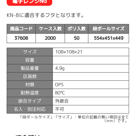
電子レンジNG
KN-8に適合するフタとなります。
商品コード
ケース入数
ポリ入数
段ボールサイズ
37608
2000
50
554x451x449
サイズ
108×108×21
容量
製品重量
4.9g
区画数
材質
OPS
耐熱温度
80℃
嵌合タイプ
外嵌合
名入・別注対応
不可
「段ボールサイズ」「サイズ」：単位の記載の無い項目は全て
（mm）です。