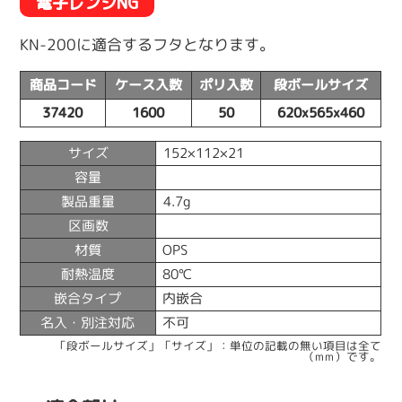
電子レンジNG
KN-200に適合するフタとなります。
商品コード
ケース入数
ポリ入数
段ボールサイズ
37420
1600
50
620x565x460
サイズ
152×112×21
容量
製品重量
4.7g
区画数
材質
OPS
耐熱温度
80℃
嵌合タイプ
内嵌合
名入・別注対応
不可
「段ボールサイズ」「サイズ」：単位の記載の無い項目は全て
（mm）です。