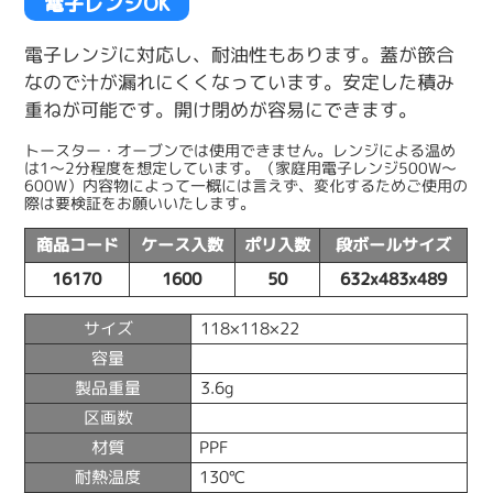
電子レンジOK
電子レンジに対応し、耐油性もあります。蓋が篏合
なので汁が漏れにくくなっています。安定した積み
重ねが可能です。開け閉めが容易にできます。
トースター・オーブンでは使用できません。レンジによる温め
は1～2分程度を想定しています。（家庭用電子レンジ500W～
600W）内容物によって一概には言えず、変化するためご使用の
際は要検証をお願いいたします。
商品コード
ケース入数
ポリ入数
段ボールサイズ
16170
1600
50
632x483x489
サイズ
118×118×22
容量
製品重量
3.6g
区画数
材質
PPF
耐熱温度
130℃