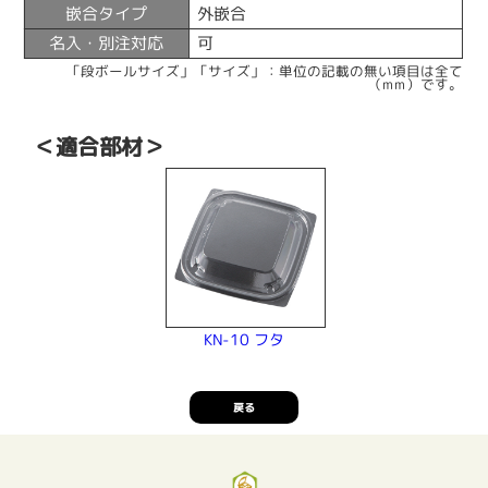
嵌合タイプ
外嵌合
名入・別注対応
可
「段ボールサイズ」「サイズ」：単位の記載の無い項目は全て
（mm）です。
＜適合部材＞
KN-10 フタ
戻る