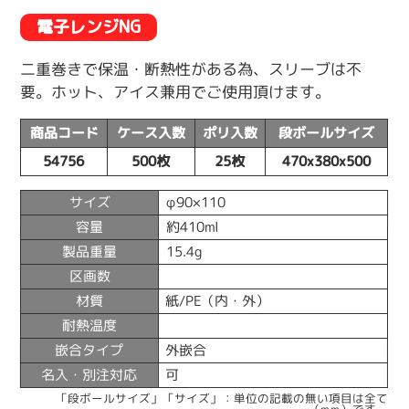
電子レンジNG
二重巻きで保温・断熱性がある為、スリーブは不
要。ホット、アイス兼用でご使用頂けます。
商品コード
ケース入数
ポリ入数
段ボールサイズ
54756
500枚
25枚
470x380x500
サイズ
φ90×110
容量
約410ml
製品重量
15.4g
区画数
材質
紙/PE（内・外）
耐熱温度
嵌合タイプ
外嵌合
名入・別注対応
可
「段ボールサイズ」「サイズ」：単位の記載の無い項目は全て