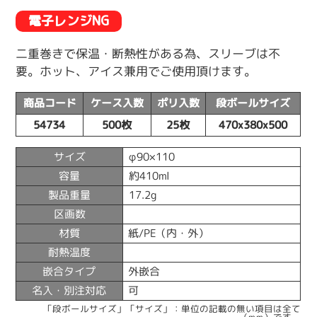
電子レンジNG
二重巻きで保温・断熱性がある為、スリーブは不
要。ホット、アイス兼用でご使用頂けます。
商品コード
ケース入数
ポリ入数
段ボールサイズ
54734
500枚
25枚
470x380x500
サイズ
φ90×110
容量
約410ml
製品重量
17.2g
区画数
材質
紙/PE（内・外）
耐熱温度
嵌合タイプ
外嵌合
名入・別注対応
可
「段ボールサイズ」「サイズ」：単位の記載の無い項目は全て