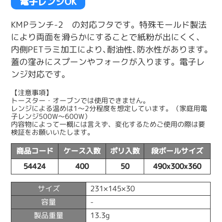
電子レンジOK
KMPランチ-2 の対応フタです。特殊モールド製法
により両面を滑らかにすることで紙粉が出にくく、
内側PETラミ加工により､耐油性､防水性があります｡
蓋の窪みにスプーンやフォークが入ります。電子レ
ンジ対応です。
【注意事項】
トースター・オーブンでは使用できません。
レンジによる温めは1〜2分程度を想定しています。（家庭用電
子レンジ500W〜600W）
内容物によって一概には言えず、変化するためご使用の際は要
検証をお願いいたします。
商品コード
ケース入数
ポリ入数
段ボールサイズ
54424
400
50
490x300x360
サイズ
231×145×30
容量
-
製品重量
13.3g