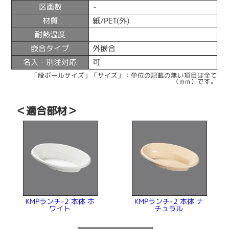
区画数
-
材質
紙/PET(外)
耐熱温度
嵌合タイプ
外嵌合
名入・別注対応
可
「段ボールサイズ」「サイズ」：単位の記載の無い項目は全て
（mm）です。
＜適合部材＞
KMPランチ-2 本体 ホ
KMPランチ-2 本体 ナ
チュラル
ワイト