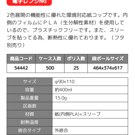
電子レンジNG
2色展開の機能性に優れた環境対応紙コップです。内
側のフィルムにＰＬＡ（生分解性素材）を使用して
いるので、プラスチックフリーです。また、スリー
ブを貼ってる為、断熱性に優れております。（フタ
別売り）
商品コード
ケース入数
ポリ入数
段ボールサイズ
54442
500
25
464x374x617
サイズ
φ90×110
容量
約400ml
製品重量
15.0g
区画数
材質
紙(内側PLA)+スリーブ
耐熱温度
嵌合タイプ
外嵌合