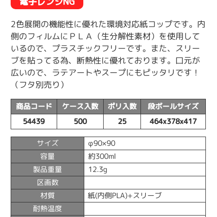
電子レンジNG
2色展開の機能性に優れた環境対応紙コップです。内
側のフィルムにＰＬＡ（生分解性素材）を使用して
いるので、プラスチックフリーです。また、スリー
ブを貼ってる為、断熱性に優れております。口元が
広いので、ラテアートやスープにもピッタリです！
（フタ別売り）
商品コード
ケース入数
ポリ入数
段ボールサイズ
54439
500
25
464x378x417
サイズ
φ90×90
容量
約300ml
製品重量
12.3g
区画数
材質
紙(内側PLA)+スリーブ
耐熱温度