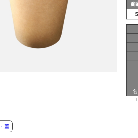
商
名
・蓋