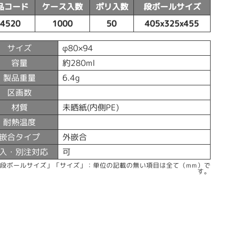
品コード
ケース入数
ポリ入数
段ボールサイズ
54520
1000
50
405x325x455
サイズ
φ80×94
容量
約280ml
製品重量
6.4g
区画数
材質
未晒紙(内側PE)
耐熱温度
嵌合タイプ
外嵌合
入・別注対応
可
「段ボールサイズ」「サイズ」：単位の記載の無い項目は全て（mm）で
す。