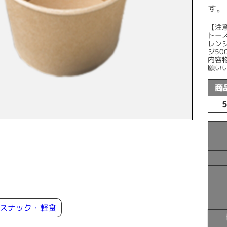
す。
【注
トー
レン
ジ50
内容
願い
商
#スナック・軽食