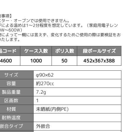
意事項】
スター・オーブンでは使用できません。
ジによる温めは1〜2分程度を想定しています。（家庭用電子レン
0W〜600W）
物によって一概には言えず、変化するためご使用の際は要検証をお
いたします。
品コード
ケース入数
ポリ入数
段ボールサイズ
54600
1000
50
452x367x388
サイズ
φ90×62
容量
約270cc
製品重量
7.2g
区画数
1
材質
未晒紙(内側PE)
耐熱温度
嵌合タイプ
外嵌合