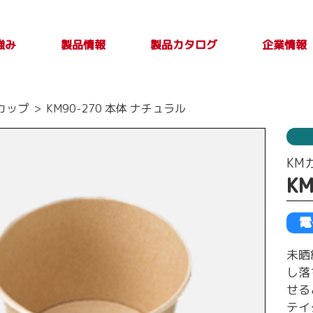
強み
製品カタログ
製品情報
企業情報
製品カタログ一覧
PLASTICカタログ
TAKE OUT PLUS
製品検索
印刷別注品情
会社案内
トップメ
製品特性及び
カップ
KM90-270 本体 ナチュラル
Vol.4
報
取扱上の注意
ージ
事項
KM
K
電
未晒
し落
せる
テイ