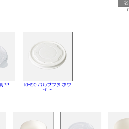
名
＞
KM90 パルプフタ ホワ
明PP
イト
＞