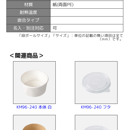
材質
紙(両面PE)
耐熱温度
嵌合タイプ
名入・別注対応
可
「段ボールサイズ」「サイズ」：単位の記載の無い項目は全て
（mm）です。
＜関連商品＞
KM96-240 本体 白
KM96-240 フタ