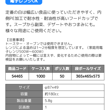
電子レンジOK
定番の白は幅広い食品に使っていただきやすく、内
側PE加工で耐水性・耐油性が高いフードカップで
す。スープから副菜、デザートやおつまみにも。
様々な用途にご使用ください。
【注意事項】
トースター・オーブンでは使用できません。
レンジによる温めは1〜2分程度を想定しています。（家庭用電
子レンジ500W〜600W）
内容物によって一概には言えず、変化するためご使用の際は要
検証をお願いいたします。
商品コード
ケース入数
ポリ入数
段ボールサイズ
54465
1000
50
365x465x573
サイズ
φ87×49
容量
約180cc
製品重量
5.8g
区画数
1