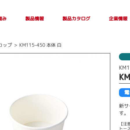
強み
製品カタログ
製品情報
企業情報
製品カタログ一覧
PLASTICカタログ
TAKE OUT PLUS
製品検索
印刷別注品情
会社案内
トップメ
製品特性及び
カップ
KM115-450 本体 白
Vol.4
報
取扱上の注意
ージ
事項
KM1
KM
電
新サ
す。
【注
トー