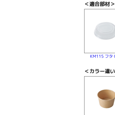
＜適合部材
KM115 フタ 
＜カラー違