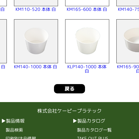
 白
KM110-520 本体 白
KM165-600 本体 白
KM140-7
KM140-1000 本体 白
KM165-
 白
KLP140-1000 本体
白
戻る
株式会社ケーピープラテック
製品情報
製品カタログ
製品検索
製品カタログ一覧
印刷別注品情報
TAKE OUT PLUS