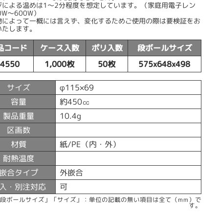
ジによる温めは1〜2分程度を想定しています。（家庭用電子レン
0W〜600W）
物によって一概には言えず、変化するためご使用の際は要検証をお
いたします。
品コード
ケース入数
ポリ入数
段ボールサイズ
54550
1,000枚
50枚
575x648x498
サイズ
φ115×69
容量
約450㏄
製品重量
10.4g
区画数
材質
紙/PE（内・外）
耐熱温度
嵌合タイプ
外嵌合
入・別注対応
可
「段ボールサイズ」「サイズ」：単位の記載の無い項目は全て（mm）で
す。