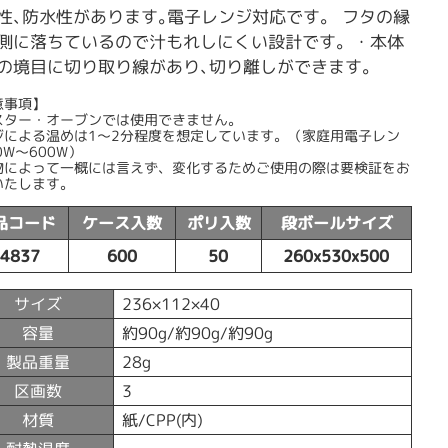
性､防水性があります｡電子レンジ対応です。 フタの縁
側に落ちているので汁もれしにくい設計です。・本体
の境目に切り取り線があり､切り離しができます｡
意事項】
スター・オーブンでは使用できません。
ジによる温めは1〜2分程度を想定しています。（家庭用電子レン
0W〜600W）
物によって一概には言えず、変化するためご使用の際は要検証をお
いたします。
品コード
ケース入数
ポリ入数
段ボールサイズ
54837
600
50
260x530x500
サイズ
236×112×40
容量
約90g/約90g/約90g
製品重量
28g
区画数
3
材質
紙/CPP(内)