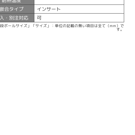
耐熱温度
嵌合タイプ
インサート
入・別注対応
可
「段ボールサイズ」「サイズ」：単位の記載の無い項目は全て（mm）で
す。