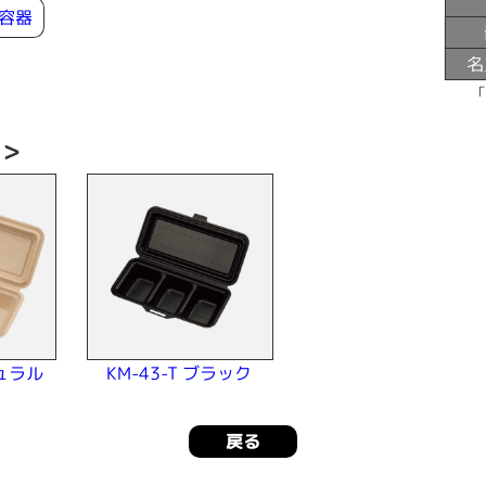
容器
名
い＞
チュラル
KM-43-T ブラック
戻る