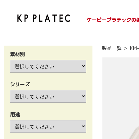
ケーピープラテックの
SDGsへの取り組み
紙容器のご紹介
プラ容器のご紹介
製品一覧
KM-
素材別
シリーズ
用途