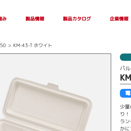
強み
製品カタログ
製品情報
企業情報
製品カタログ一覧
PLASTICカタログ
TAKE OUT PLUS
製品検索
印刷別注品情
会社案内
トップメ
製品特性及び
50
KM-43-T ホワイト
Vol.4
報
取扱上の注意
ージ
事項
パル
K
電
少量
り！
ラン
かに