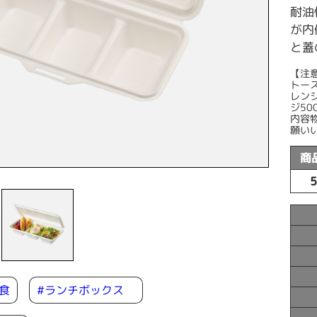
耐油
が内
と蓋
【注
トー
レン
ジ50
内容
願い
商
#ランチボックス
食