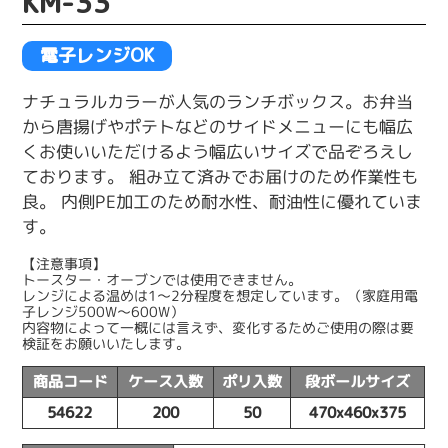
KM-33
電子レンジOK
ナチュラルカラーが人気のランチボックス。お弁当
から唐揚げやポテトなどのサイドメニューにも幅広
くお使いいただけるよう幅広いサイズで品ぞろえし
ております。 組み立て済みでお届けのため作業性も
良。 内側PE加工のため耐水性、耐油性に優れていま
す。
【注意事項】
トースター・オーブンでは使用できません。
レンジによる温めは1〜2分程度を想定しています。（家庭用電
子レンジ500W〜600W）
内容物によって一概には言えず、変化するためご使用の際は要
検証をお願いいたします。
商品コード
ケース入数
ポリ入数
段ボールサイズ
54622
200
50
470x460x375