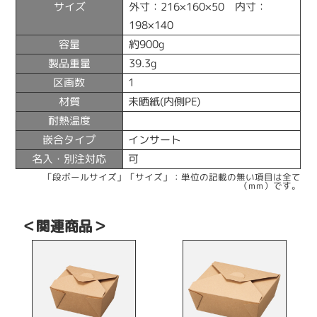
サイズ
外寸：216×160×50 内寸：
198×140
容量
約900g
製品重量
39.3g
区画数
1
材質
未晒紙(内側PE)
耐熱温度
嵌合タイプ
インサート
名入・別注対応
可
「段ボールサイズ」「サイズ」：単位の記載の無い項目は全て
（mm）です。
＜関連商品＞