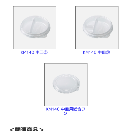
KM140 中皿②
KM140 中皿③
KM140 中皿用嵌合フ
タ
＜関連商品＞