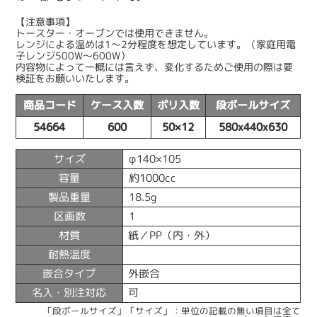
【注意事項】
トースター・オーブンでは使用できません。
レンジによる温めは1〜2分程度を想定しています。（家庭用電
子レンジ500W〜600W）
内容物によって一概には言えず、変化するためご使用の際は要
検証をお願いいたします。
商品コード
ケース入数
ポリ入数
段ボールサイズ
54664
600
50×12
580x440x630
サイズ
φ140×105
容量
約1000cc
製品重量
18.5g
区画数
1
材質
紙／PP（内・外）
耐熱温度
嵌合タイプ
外嵌合
名入・別注対応
可
「段ボールサイズ」「サイズ」：単位の記載の無い項目は全て