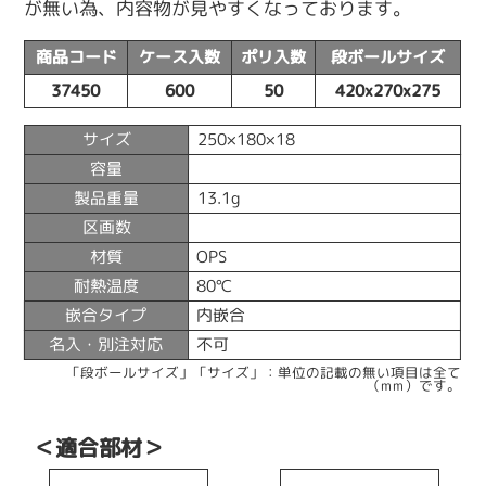
が無い為、内容物が見やすくなっております。
商品コード
ケース入数
ポリ入数
段ボールサイズ
37450
600
50
420x270x275
サイズ
250×180×18
容量
製品重量
13.1g
区画数
材質
OPS
耐熱温度
80℃
嵌合タイプ
内嵌合
名入・別注対応
不可
「段ボールサイズ」「サイズ」：単位の記載の無い項目は全て
（mm）です。
＜適合部材＞