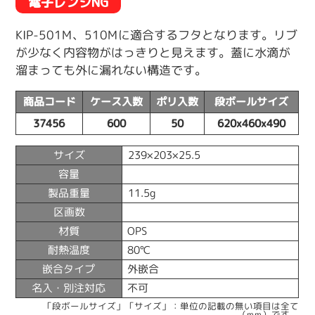
電子レンジNG
KIP-501M、510Mに適合するフタとなります。リブ
が少なく内容物がはっきりと見えます。蓋に水滴が
溜まっても外に漏れない構造です。
商品コード
ケース入数
ポリ入数
段ボールサイズ
37456
600
50
620x460x490
サイズ
239×203×25.5
容量
製品重量
11.5g
区画数
材質
OPS
耐熱温度
80℃
嵌合タイプ
外嵌合
名入・別注対応
不可
「段ボールサイズ」「サイズ」：単位の記載の無い項目は全て