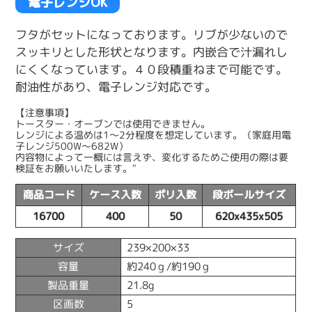
電子レンジOK
フタがセットになっております。リブが少ないので
スッキリとした形状となります。内嵌合で汁漏れし
にくくなっています。４０段積重ねまで可能です。
耐油性があり、電子レンジ対応です。
【注意事項】
トースター・オーブンでは使用できません。
レンジによる温めは1〜2分程度を想定しています。（家庭用電
子レンジ500W〜682W）
内容物によって一概には言えず、変化するためご使用の際は要
検証をお願いいたします。"
商品コード
ケース入数
ポリ入数
段ボールサイズ
16700
400
50
620x435x505
サイズ
239×200×33
容量
約240ｇ/約190ｇ
製品重量
21.8g
区画数
5