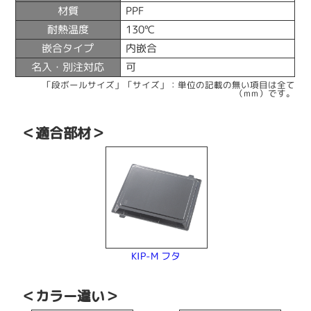
材質
PPF
耐熱温度
130℃
嵌合タイプ
内嵌合
名入・別注対応
可
「段ボールサイズ」「サイズ」：単位の記載の無い項目は全て
（mm）です。
＜適合部材＞
KIP-M フタ
＜カラー違い＞