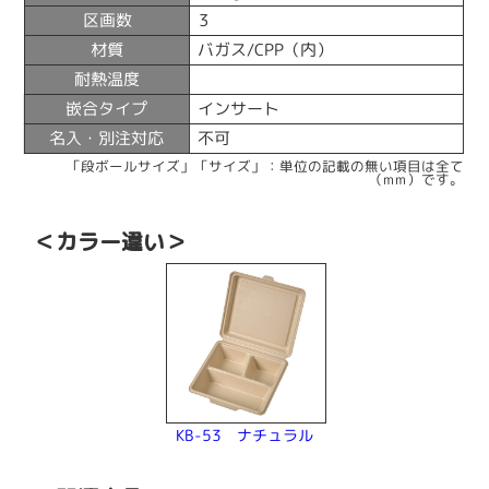
区画数
3
材質
バガス/CPP（内）
耐熱温度
嵌合タイプ
インサート
名入・別注対応
不可
「段ボールサイズ」「サイズ」：単位の記載の無い項目は全て
（mm）です。
＜カラー違い＞
KB-53 ナチュラル