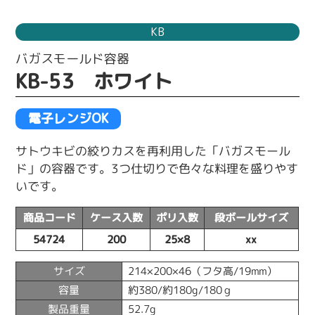
KB
バガスモールド容器
KB-53 ホワイト
電子レンジOK
サトウキビの絞りカスを再利用した「バガスモール
ド」の容器です。3つ仕切りで色々な料理を盛りやす
いです。
商品コード
ケース入数
ポリ入数
段ボールサイズ
54724
200
25×8
xx
サイズ
214×200×46（フタ高/19mm）
容量
約380/約180g/180ｇ
製品重量
52.7g