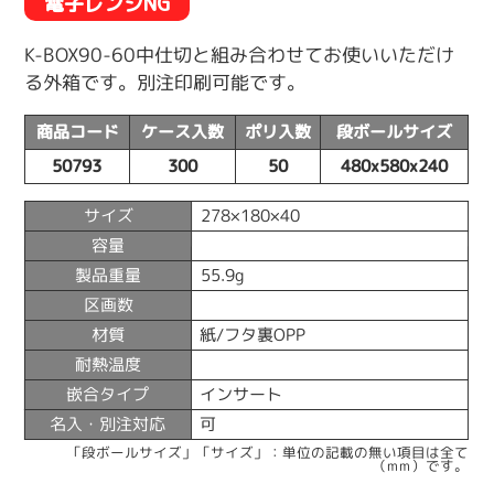
電子レンジNG
K-BOX90-60中仕切と組み合わせてお使いいただけ
る外箱です。別注印刷可能です。
商品コード
ケース入数
ポリ入数
段ボールサイズ
50793
300
50
480x580x240
サイズ
278×180×40
容量
製品重量
55.9g
区画数
材質
紙/フタ裏OPP
耐熱温度
嵌合タイプ
インサート
名入・別注対応
可
「段ボールサイズ」「サイズ」：単位の記載の無い項目は全て
（mm）です。