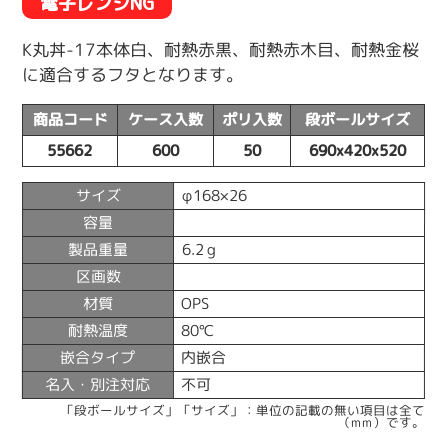
電子レンジNG
K丸丼-17本体白、耐熱赤黒、耐熱赤木目、耐熱金桜
に適合するフタとなります。
商品コード
ケース入数
ポリ入数
段ボールサイズ
55662
600
50
690x420x520
サイズ
φ168×26
容量
製品重量
6.2ｇ
区画数
材質
OPS
耐熱温度
80℃
嵌合タイプ
内嵌合
名入・別注対応
不可
「段ボールサイズ」「サイズ」：単位の記載の無い項目は全て
（mm）です。