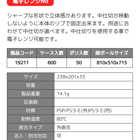
電子レンジNG
シャープな形状で立体感があります。中仕切が移動
しないように本体のリブで固定出来ます。用途に合
わせて中仕切が選べます。中仕切りを使用する事で
電子レンジ可能です。
商品コード
ケース入数
ポリ入数
段ボールサイズ
19211
600
50
810x510x715
サイズ
238×201×33
容量
製品重量
14.1g
区画数
材質
PSP/PSラミ(外)PSラミ(内)
耐熱温度
80℃
嵌合タイプ
外嵌合
名入・別注対応
可