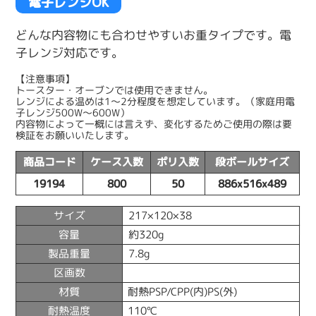
電子レンジOK
どんな内容物にも合わせやすいお重タイプです。電
子レンジ対応です。
【注意事項】
トースター・オーブンでは使用できません。
レンジによる温めは1〜2分程度を想定しています。（家庭用電
子レンジ500W〜600W）
内容物によって一概には言えず、変化するためご使用の際は要
検証をお願いいたします。
商品コード
ケース入数
ポリ入数
段ボールサイズ
19194
800
50
886x516x489
サイズ
217×120×38
容量
約320g
製品重量
7.8g
区画数
材質
耐熱PSP/CPP(内)PS(外)
耐熱温度
110℃