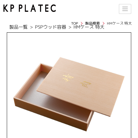
TOP
製品検索
HMケース 特大
製品一覧
PSPウッド容器
HMケース 特大