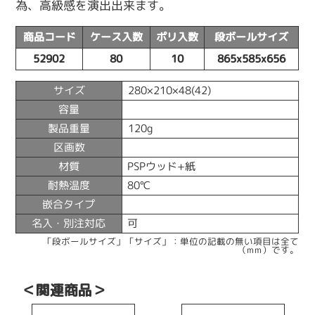
為、高級感を演出出来ます。
商品コード
ケース入数
ポリ入数
段ボールサイズ
52902
80
10
865x585x656
サイズ
280×210×48(42)
容量
製品重量
120g
区画数
材質
PSPウッド+紙
耐熱温度
80℃
嵌合タイプ
名入・別注対応
可
「段ボールサイズ」「サイズ」：単位の記載の無い項目は全て
（mm）です。
＜関連商品＞