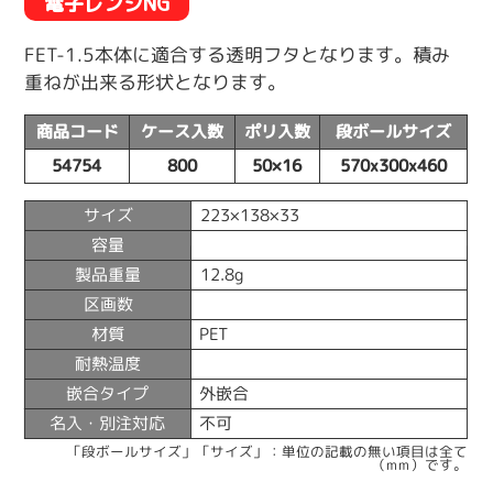
電子レンジNG
FET-1.5本体に適合する透明フタとなります。積み
重ねが出来る形状となります。
商品コード
ケース入数
ポリ入数
段ボールサイズ
54754
800
50×16
570x300x460
サイズ
223×138×33
容量
製品重量
12.8g
区画数
材質
PET
耐熱温度
嵌合タイプ
外嵌合
名入・別注対応
不可
「段ボールサイズ」「サイズ」：単位の記載の無い項目は全て
（mm）です。