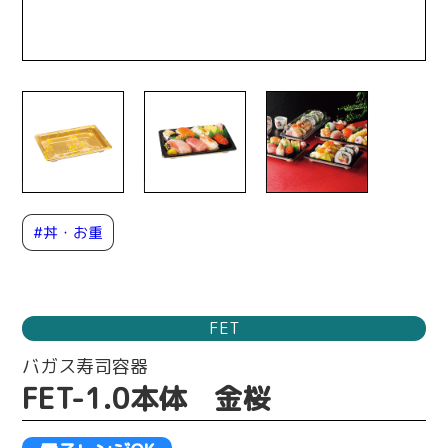
#丼・お重
FET
バガス寿司容器
FET-1.0本体 金桜