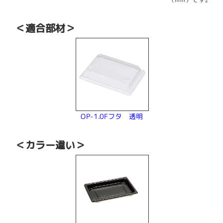
（mm）です。
＜適合部材＞
OP-1.0Fフタ 透明
＜カラー違い＞