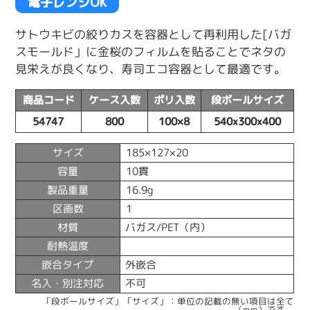
電子レンジOK
サトウキビの絞りカスを容器として再利用した[バガ
スモールド」に金桜のフィルムを貼ることでネタの
見栄えが良くなり、寿司エコ容器として最適です。
商品コード
ケース入数
ポリ入数
段ボールサイズ
54747
800
100×8
540x300x400
サイズ
185×127×20
容量
10貫
製品重量
16.9g
区画数
1
材質
バガス/PET（内）
耐熱温度
嵌合タイプ
外嵌合
名入・別注対応
不可
「段ボールサイズ」「サイズ」：単位の記載の無い項目は全て