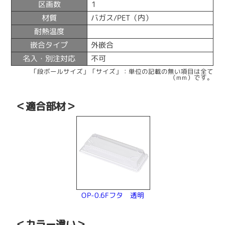
区画数
1
材質
バガス/PET（内）
耐熱温度
嵌合タイプ
外嵌合
名入・別注対応
不可
「段ボールサイズ」「サイズ」：単位の記載の無い項目は全て
（mm）です。
＜適合部材＞
OP-0.6Fフタ 透明
＜カラー違い＞