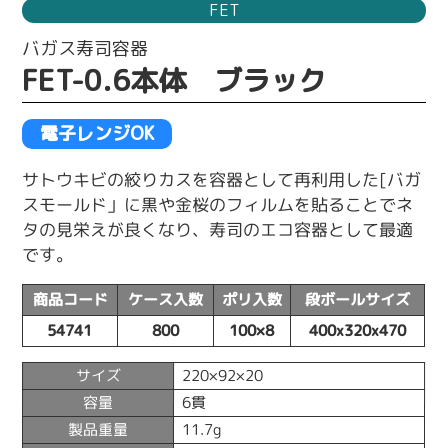
FET
バガス寿司容器
FET-0.6本体 ブラック
電子レンジOK
サトウキビの絞りカスを容器として再利用した[バガ
スモールド」に黒や金桜のフィルムを貼ることでネ
タの見栄えが良くなり、寿司のエコ容器として最適
です。
商品コード
ケース入数
ポリ入数
段ボールサイズ
54741
800
100×8
400x320x470
サイズ
220×92×20
容量
6貫
製品重量
11.7g