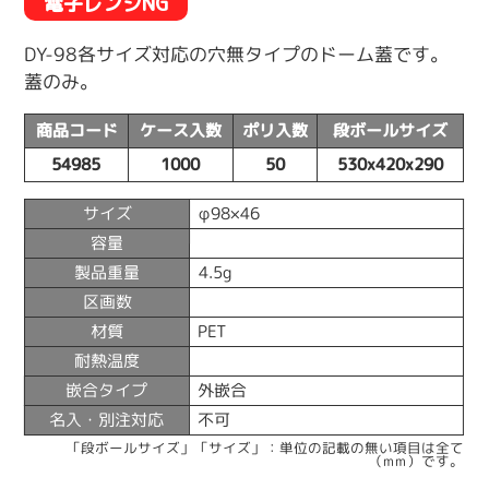
電子レンジNG
DY-98各サイズ対応の穴無タイプのドーム蓋です。
蓋のみ。
商品コード
ケース入数
ポリ入数
段ボールサイズ
54985
1000
50
530x420x290
サイズ
φ98×46
容量
製品重量
4.5g
区画数
材質
PET
耐熱温度
嵌合タイプ
外嵌合
名入・別注対応
不可
「段ボールサイズ」「サイズ」：単位の記載の無い項目は全て
（mm）です。