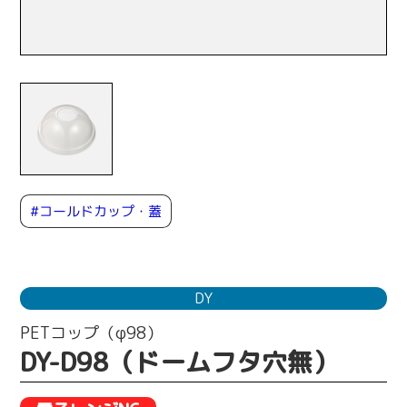
#コールドカップ・蓋
DY
PETコップ（φ98）
DY-D98（ドームフタ穴無）