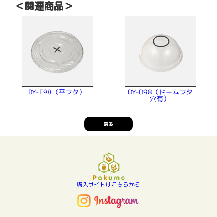
＜関連商品＞
DY-D98（ドームフタ
DY-F98（平フタ）
穴有）
戻る
購入サイトはこちらから