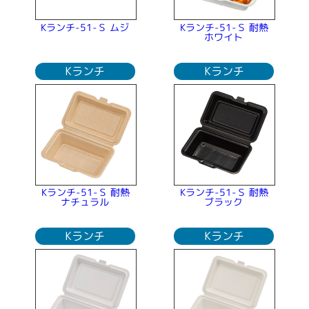
Kランチ-51-Ｓ ムジ
Kランチ-51-Ｓ 耐熱
ホワイト
Kランチ
Kランチ
Kランチ-51-Ｓ 耐熱
Kランチ-51-Ｓ 耐熱
ナチュラル
ブラック
Kランチ
Kランチ