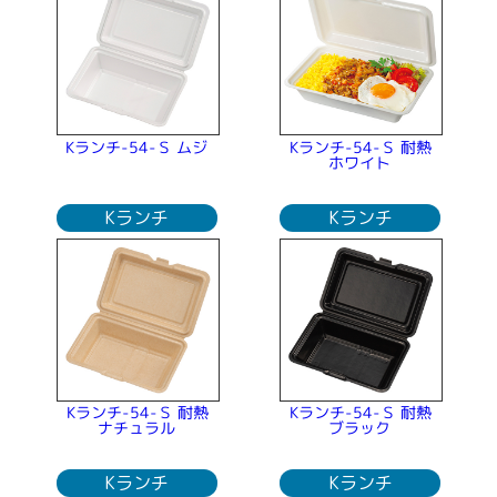
Kランチ-54-Ｓ ムジ
Kランチ-54-Ｓ 耐熱
ホワイト
Kランチ
Kランチ
Kランチ-54-Ｓ 耐熱
Kランチ-54-Ｓ 耐熱
ナチュラル
ブラック
Kランチ
Kランチ