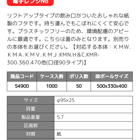
電子レンジNG
リフトアップタイプの飲み口がついたおしゃれな紙
製のフタです。持ち運んでもこぼれにくくて安心で
す。プラスチックフリーのため、環境配慮のアピー
ルに最適です。こちらは蓋のみとなります。別売り
の本体をお選びください。【対応する本体：ＫＭＷ.
ＫＭＡ.ＫＭＶ.ＫＭＪ.KMN.H＆C.KMR-
300.360.470他(口径90タイプ)】
商品コード
ケース入数
ポリ入数
段ボールサイズ
54900
1000
50
500x330x400
サイズ
φ95×25
容量
製品重量
5.7
区画数
材質
紙