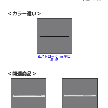
（mm）です。
＜カラー違い＞
紙ストロー 6mm 平口
黒 裸
＜関連商品＞