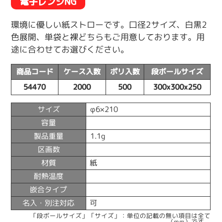
電子レンジNG
環境に優しい紙ストローです。口径2サイズ、白黒2
色展開、単袋と裸どちらもご用意しております。用
途に合わせてお選びください。
商品コード
ケース入数
ポリ入数
段ボールサイズ
54470
2000
500
300x300x250
サイズ
φ6×210
容量
製品重量
1.1g
区画数
材質
紙
耐熱温度
嵌合タイプ
名入・別注対応
可
「段ボールサイズ」「サイズ」：単位の記載の無い項目は全て