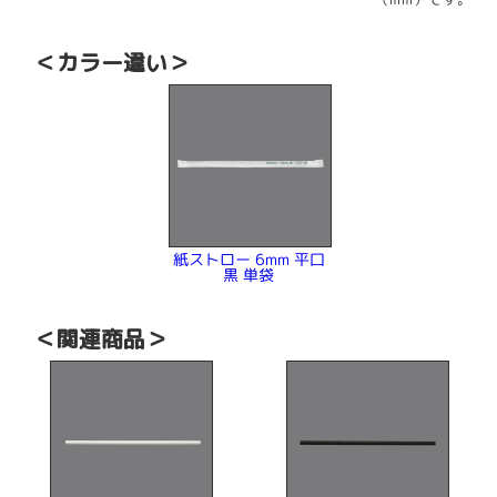
（mm）です。
＜カラー違い＞
紙ストロー 6mm 平口
黒 単袋
＜関連商品＞