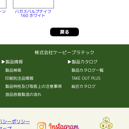
ーン
バガスパルプナイフ
160 ホワイト
戻る
株式会社ケーピープラテック
製品情報
製品カタログ
製品検索
製品カタログ一覧
印刷別注品情報
TAKE OUT PLUS
製品特性及び取扱上の注意事項
総合カタログ
食品容器製造の流れ
バシーポリシー
マップ