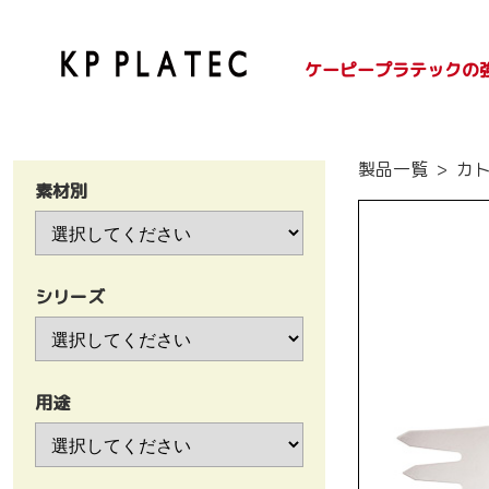
ケーピープラテックの
SDGsへの取り組み
紙容器のご紹介
プラ容器のご紹介
製品一覧
カ
素材別
シリーズ
用途