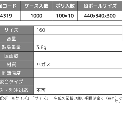
品コード
ケース入数
ポリ入数
段ボールサイズ
54319
1000
100×10
440x340x300
サイズ
160
容量
製品重量
3.8g
区画数
材質
バガス
耐熱温度
嵌合タイプ
入・別注対応
不可
「段ボールサイズ」「サイズ」：単位の記載の無い項目は全て（mm）で
す。