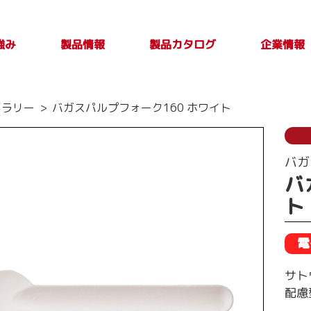
強み
製品カタログ
製品情報
企業情報
製品カタログ一覧
PLASTICカタログ
TAKE OUT PLUS
製品検索
印刷別注品情
会社案内
トップメ
製品特性及び
トラリー
バガスパルプフォーク160 ホワイト
Vol.4
報
取扱上の注意
ージ
事項
バガ
バ
ト
電
サト
配慮