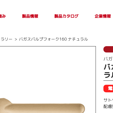
強み
製品カタログ
製品情報
企業情報
製品カタログ一覧
PLASTICカタログ
TAKE OUT PLUS
製品検索
印刷別注品情
会社案内
トップメ
製品特性及び
トラリー
バガスパルプフォーク160 ナチュラル
Vol.4
報
取扱上の注意
ージ
事項
バガ
バ
ラ
電
サト
配慮