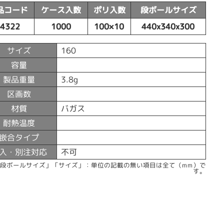
品コード
ケース入数
ポリ入数
段ボールサイズ
54322
1000
100×10
440x340x300
サイズ
160
容量
製品重量
3.8g
区画数
材質
バガス
耐熱温度
嵌合タイプ
入・別注対応
不可
「段ボールサイズ」「サイズ」：単位の記載の無い項目は全て（mm）で
す。