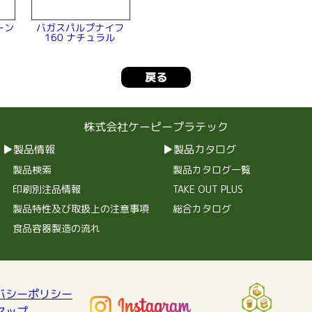
ーン
バガスパルプナイフ
ル
160 ナチュラル
戻る
株式会社ケーピープラテック
製品情報
製品カタログ
製品検索
製品カタログ一覧
印刷別注品情報
TAKE OUT PLUS
製品特性及び取扱上の注意事項
総合カタログ
食品容器製造の流れ
バシーポリシー
マップ