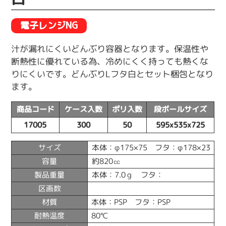
電子レンジNG
汁が漏れにくいどんぶり容器となります。保温性や
断熱性に優れている為、冷めにくく持っても熱くな
りにくいです。どんぶりLフタ白とセット梱包となり
ます。
商品コード
ケース入数
ポリ入数
段ボールサイズ
17005
300
50
595x535x725
サイズ
本体：φ175×75 フタ：φ178×23
容量
約820㏄
製品重量
本体：7.0ｇ フタ：
区画数
材質
本体：PSP フタ：PSP
耐熱温度
80℃