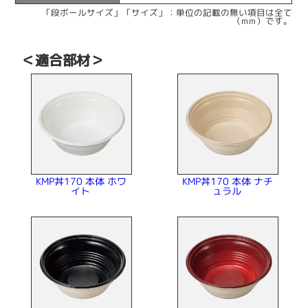
「段ボールサイズ」「サイズ」：単位の記載の無い項目は全て
（mm）です。
＜適合部材＞
KMP丼170 本体 ホワ
KMP丼170 本体 ナチ
ュラル
イト