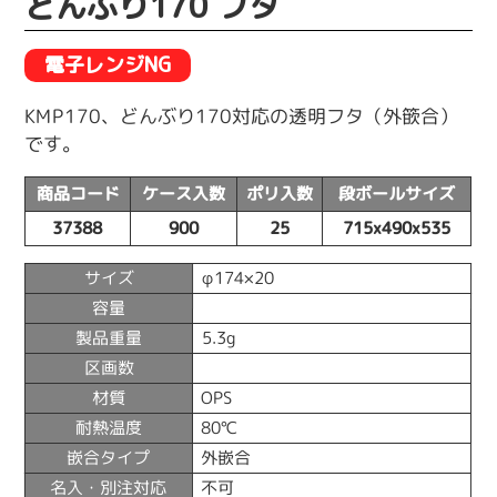
どんぶり170 フタ
電子レンジNG
KMP170、どんぶり170対応の透明フタ（外篏合）
です。
商品コード
ケース入数
ポリ入数
段ボールサイズ
37388
900
25
715x490x535
サイズ
φ174×20
容量
製品重量
5.3g
区画数
材質
OPS
耐熱温度
80℃
嵌合タイプ
外嵌合
名入・別注対応
不可