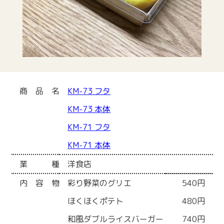
商品名
KM-73 フタ
KM-73 本体
KM-71 フタ
KM-71 本体
業種
洋食店
内容物
彩り野菜のグリエ
540円
ほくほくポテト
480円
和風ダブルライスバーガー
740円