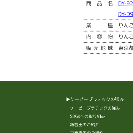
商品名
DY-92
DY-
業種
りん
内容物
りん
販売地域
東京
ケーピープラテックの強み
ケーピープラテックの強み
SDGsへの取り組み
紙容器のご紹介
プラ容器のご紹介