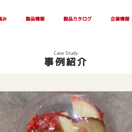
強み
製品カタログ
製品情報
企業情報
製品カタログ一覧
PLASTICカタログ
TAKE OUT PLUS
製品検索
印刷別注品情
会社案内
トップメ
製品特性及び
Vol.4
報
取扱上の注意
ージ
Case Study
事例紹介
事項