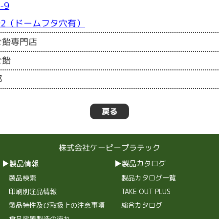
-9
D92（ドームフタ穴有）
ご飴専門店
ご飴
都
戻る
株式会社ケーピープラテック
製品情報
製品カタログ
製品検索
製品カタログ一覧
印刷別注品情報
TAKE OUT PLUS
製品特性及び取扱上の注意事項
総合カタログ
食品容器製造の流れ