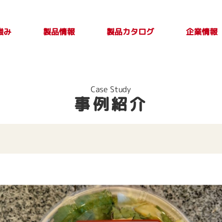
強み
製品カタログ
製品情報
企業情報
製品カタログ一覧
PLASTICカタログ
TAKE OUT PLUS
製品検索
印刷別注品情
会社案内
トップメ
製品特性及び
Vol.4
報
取扱上の注意
ージ
Case Study
事例紹介
事項