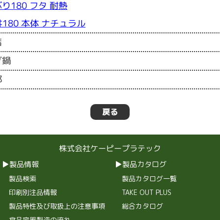
り180 フタ 耐熱
丼180 本体 ナチュラル
店
ダ鍋
都
戻る
株式会社ケーピープラテック
製品情報
製品カタログ
製品検索
製品カタログ一覧
印刷別注品情報
TAKE OUT PLUS
製品特性及び取扱上の注意事項
総合カタログ
食品容器製造の流れ