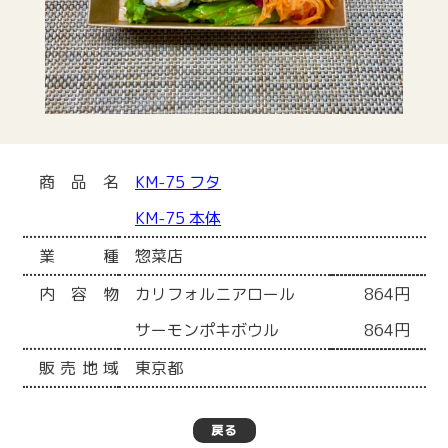
商品名
KM-75 フタ
KM-75 本体
業種
惣菜店
内容物
カリフォルニアロール
864円
サーモンポキボウル
864円
販売地域
東京都
戻る