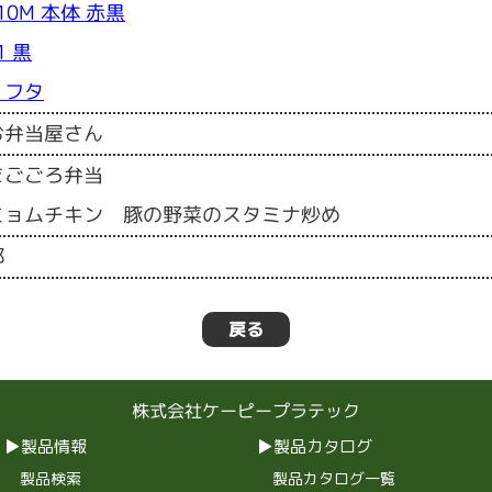
110M 本体 赤黒
1 黒
M フタ
お弁当屋さん
まごごろ弁当
ミョムチキン 豚の野菜のスタミナ炒め
都
戻る
株式会社ケーピープラテック
製品情報
製品カタログ
製品検索
製品カタログ一覧