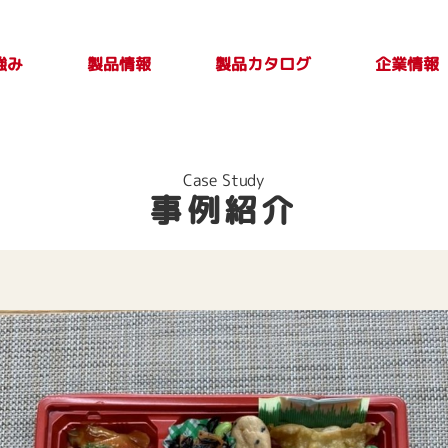
強み
製品カタログ
製品情報
企業情報
製品カタログ一覧
PLASTICカタログ
TAKE OUT PLUS
製品検索
印刷別注品情
会社案内
トップメ
製品特性及び
Vol.4
報
取扱上の注意
ージ
Case Study
事例紹介
事項