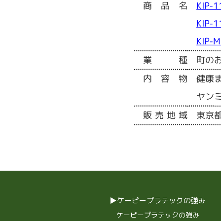
商品名
KIP-
KIP-1
KIP-
業種
町の
内容物
健康
ヤン
販売地域
東京
ケーピープラテックの強み
ケーピープラテックの強み